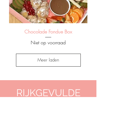
Chocolade Fondue Box
Niet op voorraad
Meer laden
RIJKGEVULDE
ONTBIJTMANDEN
Wilt u in het weekend thuis genieten van
een heerlijk ontbijt of wilt u graag iemand
verrassen?
Bij LiefOntbijt kunt u rijkgevulde