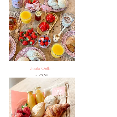
Zoete Ontbijt
Prijs
€ 28,50