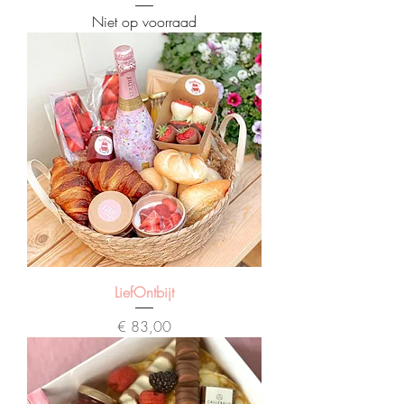
Niet op voorraad
LiefOntbijt
Prijs
€ 83,00