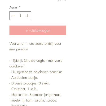
Aantal
*
In winkelwagen
Wat zit er in ons zoete ontbijt voor
één persoon:
- Tijdelijk Griekse yoghurt met verse
aardbeien.
- Huisgemaakte aardbeien confituur.
- Aardbeien taartje.
- Diverse broodjes, 3 stuks.
- Croissant, 1 stuk.
- charcuterie: Beemster jonge kaas,
meesterlijk ham, salami, salade.
- Roomboter.